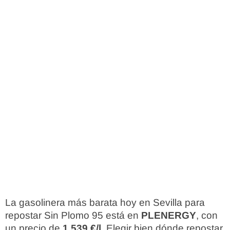
La gasolinera más barata hoy en Sevilla para
repostar Sin Plomo 95 está en
PLENERGY
, con
un precio de
1,539 €/l
. Elegir bien dónde repostar