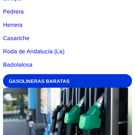
Pedrera
Herrera
Casariche
Roda de Andalucía (La)
Badolatosa
GASOLINERAS BARATAS